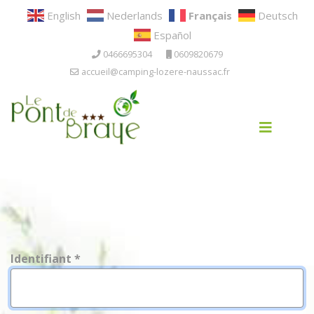
English
Nederlands
Français
Deutsch
Español
0466695304
0609820679
accueil@camping-lozere-naussac.fr
Identifiant
*