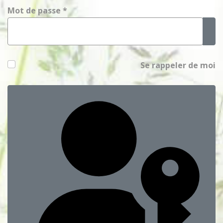
Mot de passe
*
Aff
Se rappeler de moi